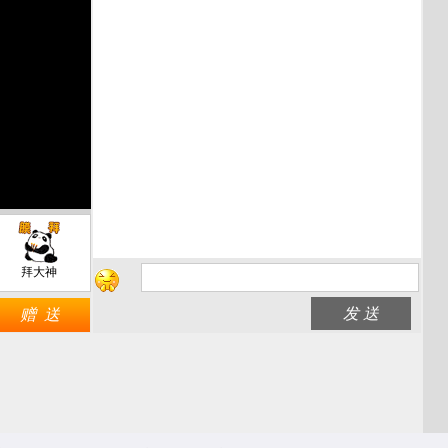
拜大神
发 送
赠 送