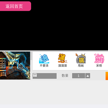
返回首页
不要浪
溜溜溜
甩锅
呆萌
数量