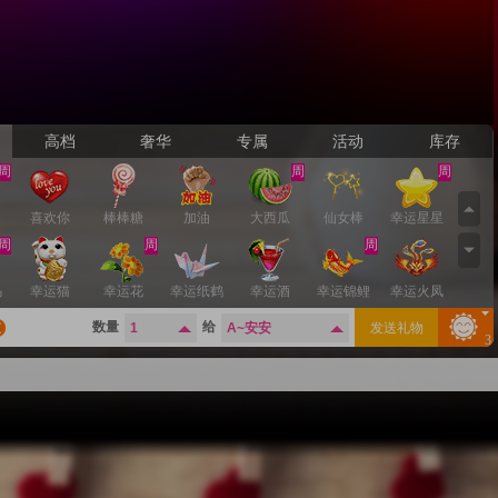
高档
奢华
专属
活动
库存
周
周
周
喜欢你
棒棒糖
加油
大西瓜
仙女棒
幸运星星
周
周
周
马
幸运猫
幸运花
幸运纸鹤
幸运酒
幸运锦鲤
幸运火凤
周
周
数量
给
发送礼物
A~安安
3
指
幸运小龙
猪头
小蜜蜂
荔枝
真爱粉
蓝色妖姬
周
周
周
生
牛啤
比心
飞天猪
爱的贴贴
香吻
风雨相守
周