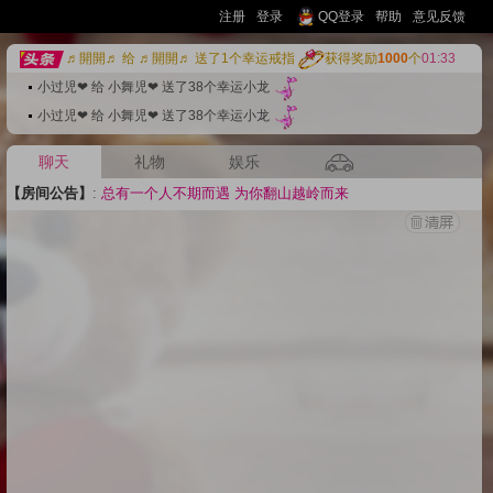
注册
登录
QQ登录
帮助
意见反馈
小过児❤ 给 小舞児❤ 送了38个幸运戒指
♬開開♬ 给 ♬開開♬ 送了1个幸运戒指
获得奖励
1000
个
01:33
·
小过児❤ 给 小舞児❤ 送了38个幸运小龙
·
小过児❤ 给 小舞児❤ 送了38个幸运小龙
·
聊天
礼物
娱乐
【房间公告】
:
总有一个人不期而遇 为你翻山越岭而来