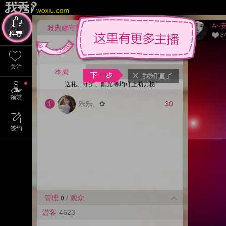
A~
雅典娜守护
开通
6
推荐
主播在等你守护
关注
本周
送礼、守护、阳光等均可上助力榜
领赏
1
乐乐、✿
30
签约
管理
/ 观众
0
游客
4623