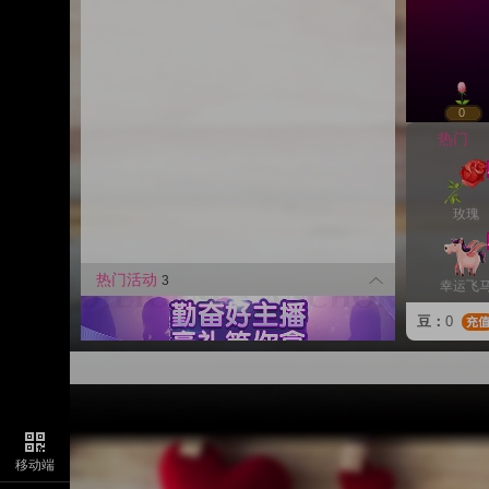
0
热门
玫瑰
热门活动
3
幸运飞
豆：
0
幸运戒
好事发
移动端