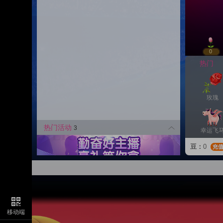
0
热门
玫瑰
热门活动
3
幸运飞
豆：
0
幸运戒
好事发
移动端