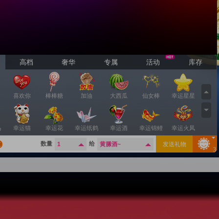
高档
奢华
专属
活动
库存
喜欢你
棒棒糖
加油
大西瓜
仙女棒
幸运星星
马
幸运猫
幸运花
幸运纸鹤
幸运酒
幸运锦鲤
幸运火凤
数量
给
发送礼物
黄縢酒~
3
指
幸运小龙
猪头
小蜜蜂
荔枝
真爱粉
蓝色妖姬
生
牛啤
比心
飞天猪
爱的贴贴
香吻
风雨相守