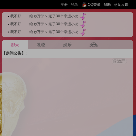
注册
登录
QQ登录
帮助
意见反馈
我不好…… 给 ღ万宁ヽ 送了30个幸运小龙
·
我不好…… 给 ღ万宁ヽ 送了30个幸运小龙
·
我不好…… 给 ღ万宁ヽ 送了30个幸运小龙
·
聊天
礼物
娱乐
【房间公告】
: