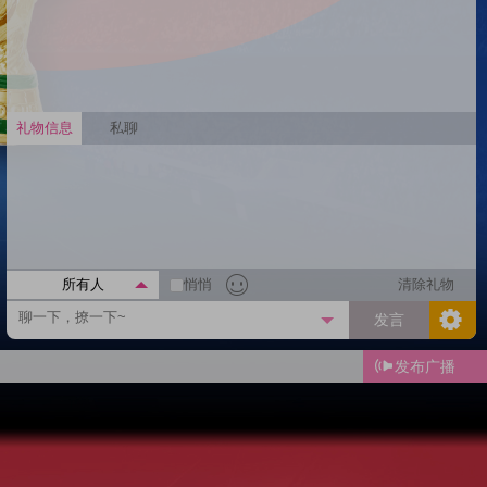
礼物信息
私聊
所有人
悄悄
清除礼物
发言
发布广播