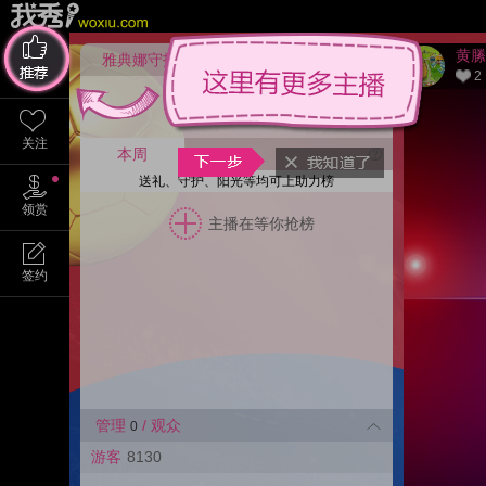
黄縢
雅典娜守护
开通
2
推荐
主播在等你守护
关注
本周
30天
送礼、守护、阳光等均可上助力榜
领赏
主播在等你抢榜
签约
管理
/ 观众
0
游客
8130