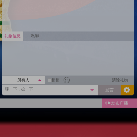
礼物信息
私聊
所有人
悄悄
清除礼物
发言
发布广播