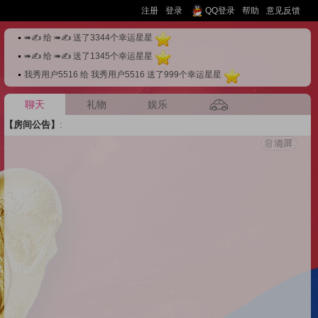
注册
登录
QQ登录
帮助
意见反馈
➠✍ 给 ➠✍ 送了3344个幸运星星
·
➠✍ 给 ➠✍ 送了1345个幸运星星
·
我秀用户5516 给 我秀用户5516 送了999个幸运星星
·
聊天
礼物
娱乐
【房间公告】
: