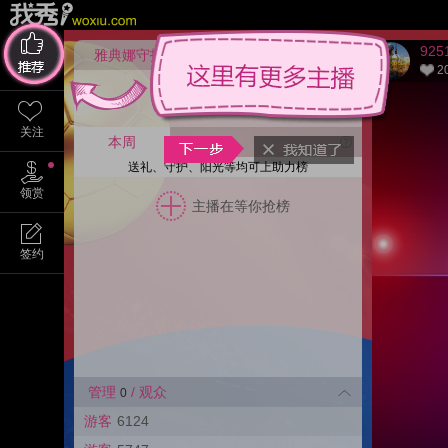
925
雅典娜守护
开通
2
推荐
主播在等你守护
关注
本周
30天
送礼、守护、阳光等均可上助力榜
领赏
主播在等你抢榜
签约
管理
/ 观众
0
游客
6124