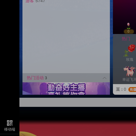
游客
5747
0
热门
玫瑰
热门活动
3
幸运飞
豆：
0
幸运戒
好事发
移动端