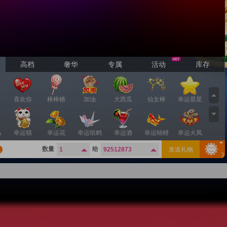
高档
奢华
专属
活动
库存
喜欢你
棒棒糖
加油
大西瓜
仙女棒
幸运星星
马
幸运猫
幸运花
幸运纸鹤
幸运酒
幸运锦鲤
幸运火凤
数量
给
发送礼物
92512873
3
指
幸运小龙
猪头
小蜜蜂
荔枝
真爱粉
蓝色妖姬
生
牛啤
比心
飞天猪
爱的贴贴
香吻
风雨相守