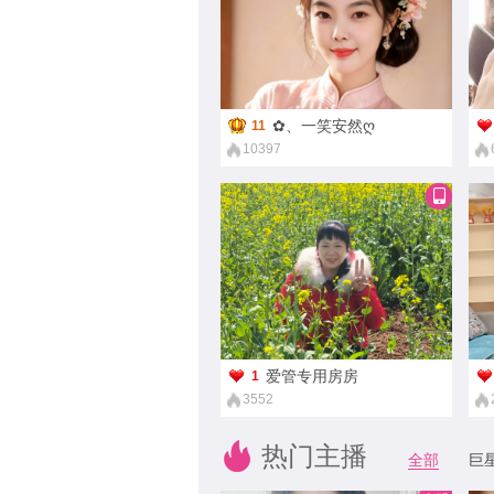
伊♥梦
19
6517
✿、一笑安然ღ
11
10397
爱管专用房房
1
3552
热门主播
全部
巨