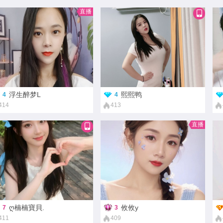
直播
浮生醉梦L
熙熙鸭
4
4
414
413
直播
ღ楠楠寶貝.
攸攸y
7
3
411
409