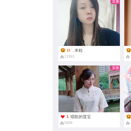
直播
┌S㏕e☞﹎小婷
10
1078
..米粒
11
11691
直播
唱歌的莲宝
1
5898