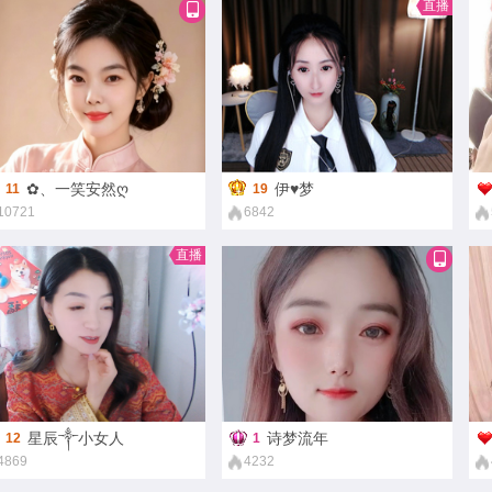
直播
嗯狐狸呀
2
770
✿、一笑安然ღ
伊♥梦
11
19
10721
6842
直播
星辰༒小女人
诗梦流年
12
1
4869
4232