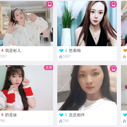
我是彬儿
悠着呦
4
1
2557
1807
直播
奶昔妹
息息相伴
5
1
766
764