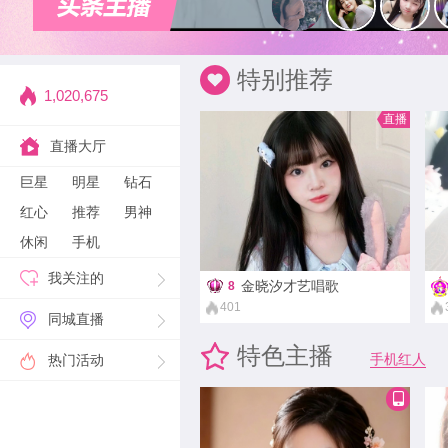
特别推荐
1,020,675
直播
直播大厅
巨星
明星
钻石
红心
推荐
男神
休闲
手机
我关注的
金晓汐才艺唱歌
8
401
同城直播
直播
特色主播
手机红人
热门活动