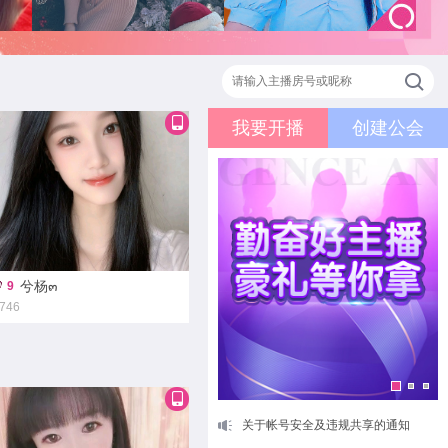
菟er
梦儿ʰᵃᵖᵖʸ
我要开播
创建公会
兮杨๓
9
746
关于帐号安全及违规共享的通知