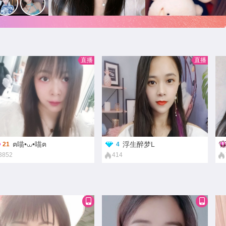
兮杨๓
ฅ喵•⩊•喵ฅ
直播
直播
我要挨饿了
Ｌヾ李佳倩、
ฅ喵•⩊•喵ฅ
浮生醉梦L
21
4
3852
414