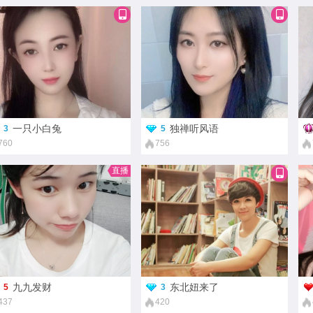
一只小白兔
独禅听风语
3
5
760
756
直播
九九发财
东北妞来了
5
3
437
420