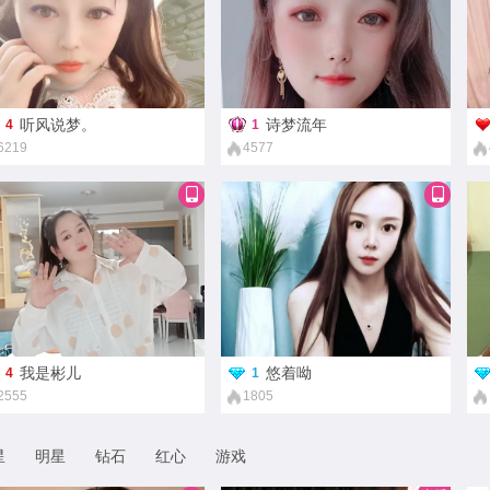
听风说梦。
诗梦流年
4
1
6219
4577
我是彬儿
悠着呦
4
1
2555
1805
星
明星
钻石
红心
游戏