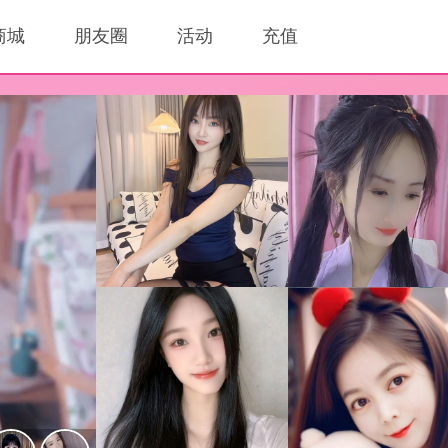
商城
朋友圈
活动
充值
为你痴迷为你狂
伊♥梦