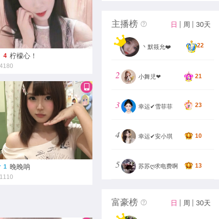
主播榜
日
周
30天
22
丶默筱允❤️
柠檬心！
4
4180
2
21
小舞児❤
3
23
幸运✔雪菲菲
4
10
幸运✔安小琪
5
13
苏苏ღ求电费啊
晚晚呐
1
1110
富豪榜
日
周
30天