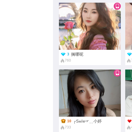
搁哪呢
3
760
┌S㏕e☞﹎小婷
10
733