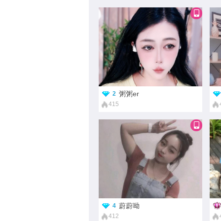
粥粥er
2
415
蔚蔚呦
4
412