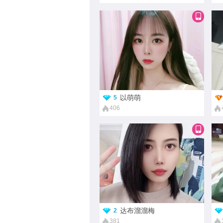
以萌萌
5
406
达布溜溜梅
2
381