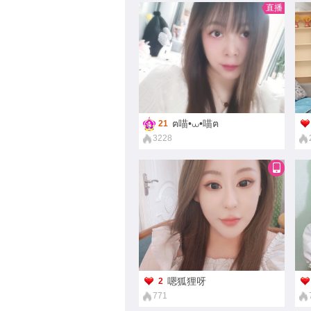
直播
ฅ喵•⩊•喵ฅ
21
3228
嗯狐狸呀
2
771