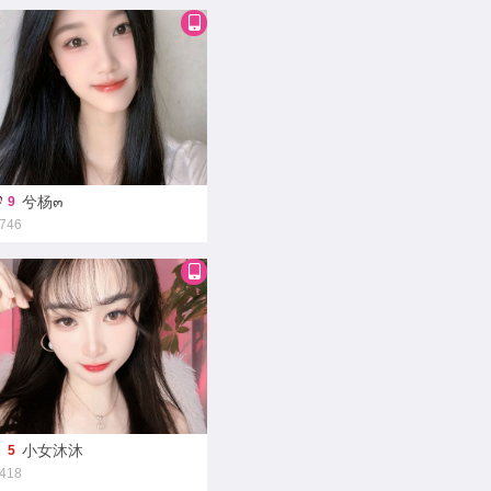
兮杨๓
9
746
小女沐沐
5
418