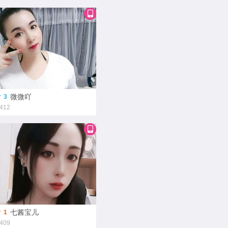
微微吖
3
412
七酱宝儿
1
409