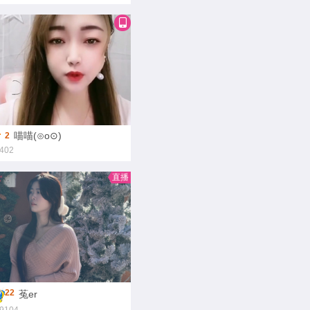
喵喵(⊙o⊙)
2
402
直播
22
菟er