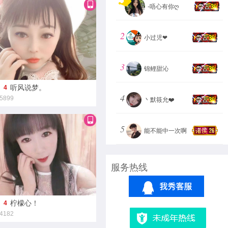
-唔心有你ღ
2
小过児❤
3
锦鲤甜沁
听风说梦。
4
4
5899
丶默筱允❤️
5
能不能中一次啊
服务热线
柠檬心！
4
4182