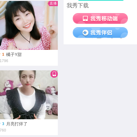
直播
我秀下载
橘子Y甜
1
1796
月亮打烊了
3
760