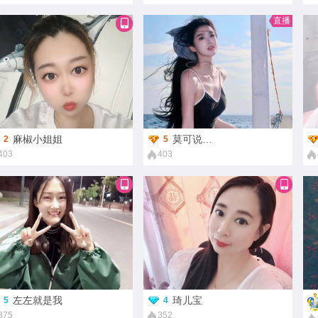
直播
麻椒小姐姐
莫可说…
2
5
403
403
左左就是我
琦儿宝
5
4
375
352