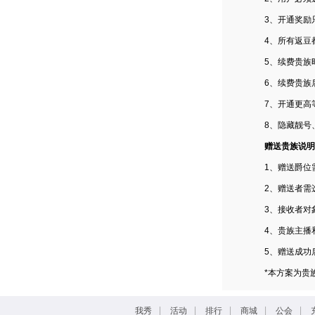
3、开通奖励
4、所有返豆
5、续费贵族
6、续费贵族
7、开通更高
8、隐藏靓号
赠送贵族说明
1、赠送爵位
2、赠送者需
3、接收者对
4、贵族主播
5、赠送成功
*本方案为贵
|
|
|
|
|
我秀
活动
排行
商城
公会