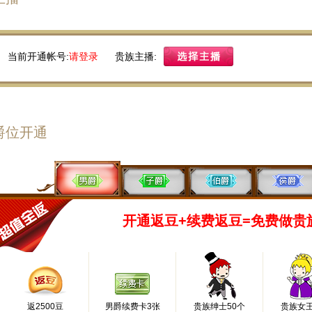
当前开通帐号:
请登录
贵族主播:
爵位开通
开通返豆+续费返豆=免费做贵
返2500豆
男爵续费卡3张
贵族绅士50个
贵族女王