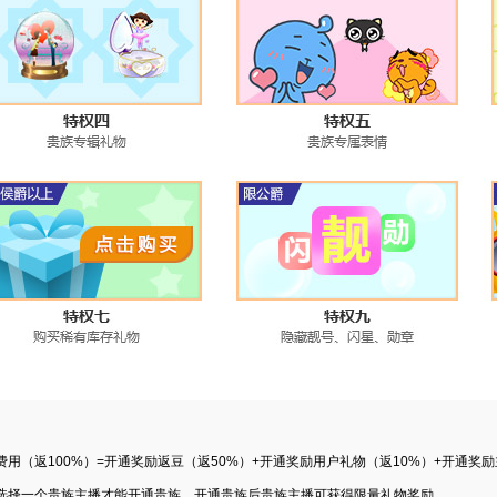
费用（返100%）=开通奖励返豆（返50%）+开通奖励用户礼物（返10%）+开通奖励
选择一个贵族主播才能开通贵族，开通贵族后贵族主播可获得限量礼物奖励。