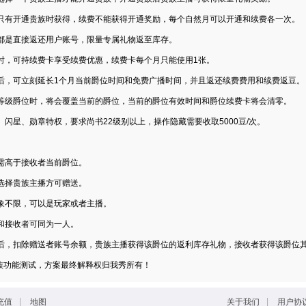
只有开通贵族时获得，续费不能获得开通奖励，每个自然月可以开通和续费各一次。
都是直接返还用户账号，限量专属礼物返至库存。
时，可持续费卡享受续费优惠，续费卡每个月只能使用1张。
后，可立刻延长1个月当前爵位时间和免费广播时间，并且返还续费费用和续费返豆。
等级爵位时，将会覆盖当前的爵位，当前的爵位有效时间和爵位续费卡将会清零。
、闪星、勋章特权，要求尚书22级别以上，操作隐藏需要收取5000豆/次。
需高于接收者当前爵位。
选择贵族主播方可赠送。
象不限，可以是玩家或者主播。
和接收者可同为一人。
后，扣除赠送者账号余额，贵族主播获得该爵位的返利库存礼物，接收者获得该爵位
族功能测试，方案最终解释权归我秀所有！
|
|
充值
地图
关于我们
用户协