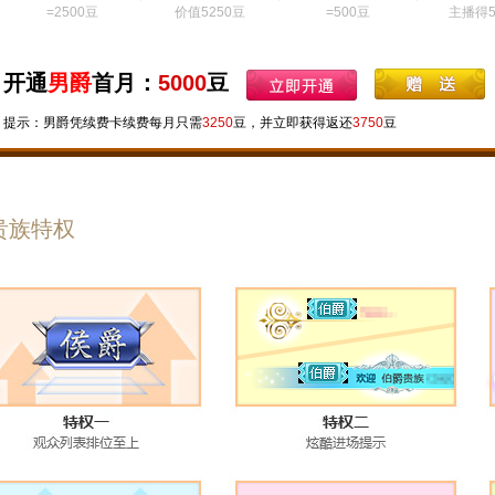
=2500豆
价值5250豆
=500豆
主播得5
开通
男爵
首月：
5000
豆
提示：男爵凭续费卡续费每月只需
3250
豆，并立即获得返还
3750
豆
贵族特权