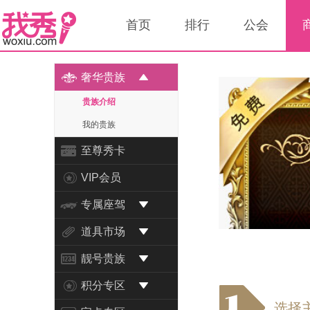
首页
排行
公会
奢华贵族
贵族介绍
我的贵族
至尊秀卡
VIP会员
专属座驾
道具市场
靓号贵族
积分专区
选择