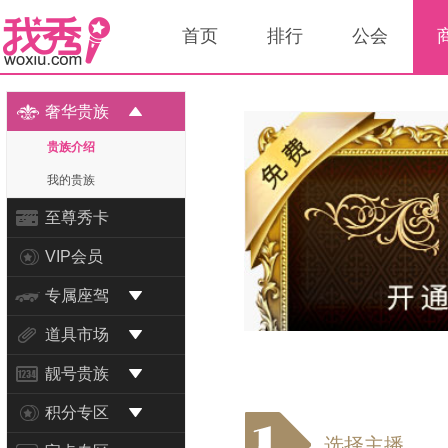
首页
排行
公会
奢华贵族
贵族介绍
我的贵族
至尊秀卡
VIP会员
专属座驾
道具市场
靓号贵族
积分专区
选择主播