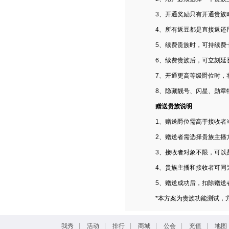
3、开通奖励只有开通贵族
4、所有返豆都是直接返还
5、续费贵族时，可持续费
6、续费贵族后，可立刻延
7、开通更高等级爵位时，
8、隐藏靓号、闪星、勋章特
赠送贵族说明
1、赠送爵位需高于接收者
2、赠送者需选择贵族主播
3、接收者对象不限，可以
4、贵族主播和接收者可同
5、赠送成功后，扣除赠送
*本方案为贵族功能测试，
|
|
|
|
|
|
我秀
活动
排行
商城
公会
充值
地图