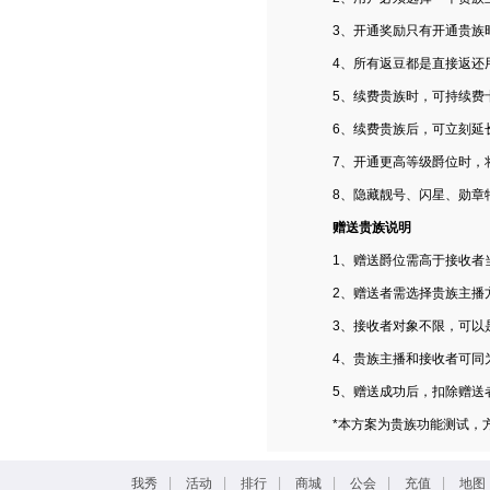
3、开通奖励只有开通贵族
4、所有返豆都是直接返还
5、续费贵族时，可持续费
6、续费贵族后，可立刻延
7、开通更高等级爵位时，
8、隐藏靓号、闪星、勋章特
赠送贵族说明
1、赠送爵位需高于接收者
2、赠送者需选择贵族主播
3、接收者对象不限，可以
4、贵族主播和接收者可同
5、赠送成功后，扣除赠送
*本方案为贵族功能测试，
|
|
|
|
|
|
我秀
活动
排行
商城
公会
充值
地图