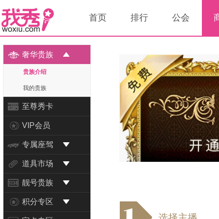
首页
排行
公会
奢华贵族
贵族介绍
我的贵族
至尊秀卡
VIP会员
专属座驾
道具市场
靓号贵族
积分专区
选择主播