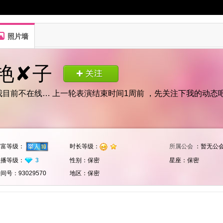
照片墙
艳✘子
我目前不在线… 上一轮表演结束时间1周前 ，先关注下我的动态
财富等级：
时长等级：
所属公会
：暂无公
3
主播等级：
性别：保密
星座：保密
间号：93029570
地区：保密