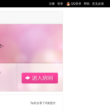
注册
登录
QQ登录
帮助
意见反馈
吧~
会
Ta共分享了0张照片