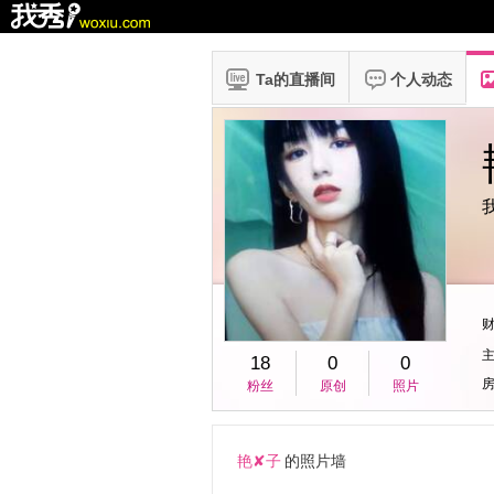
Ta的直播间
个人动态
18
0
0
房
粉丝
原创
照片
艳✘子
的照片墙