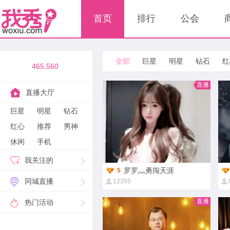
首页
排行
公会
全部
巨星
明星
钻石
红
465,560
直播
直播大厅
巨星
明星
钻石
红心
推荐
男神
休闲
手机
我关注的
罗罗灬勇闯天涯
5
同城直播
12355
直播
热门活动