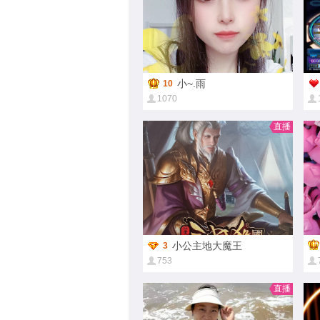
小~.雨
10
1070
直播
小公主地大魔王
3
753
直播