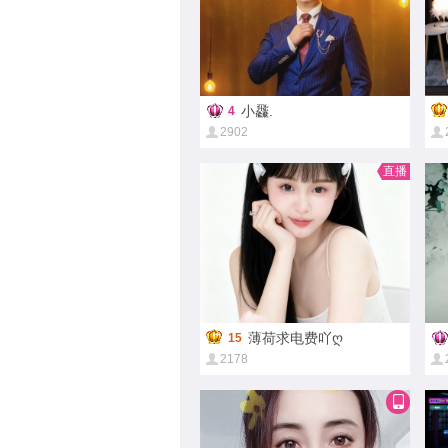
小飝.
4
2902
直播
薄荷求电费吖ღ
15
2178